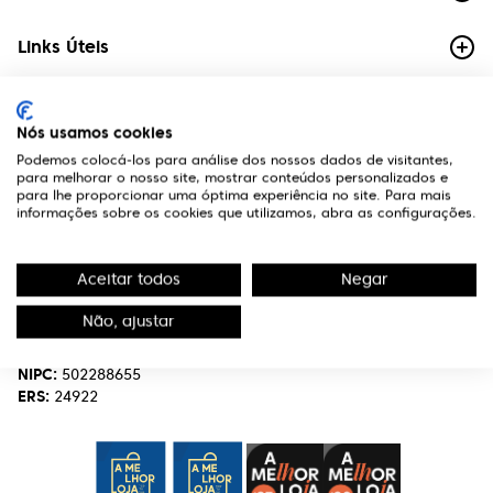
Links Úteis
Contactos
Nós usamos cookies
Edifício Premium
Podemos colocá-los para análise dos nossos dados de visitantes,
R. Miguel Serrano, nº 9 - 3º Miraflores,
para melhorar o nosso site, mostrar conteúdos personalizados e
1495-173 Algés
para lhe proporcionar uma óptima experiência no site. Para mais
informações sobre os cookies que utilizamos, abra as configurações.
(+351) 219 898 400
Chamada para a rede fixa nacional.
Aceitar todos
Negar
optivisao@optivisao.pt
Não, ajustar
Nome:
OPTIVISÃO-OPTICA,SERVIÇOS E INVESTIMENTO S.A.
NIPC:
502288655
ERS:
24922