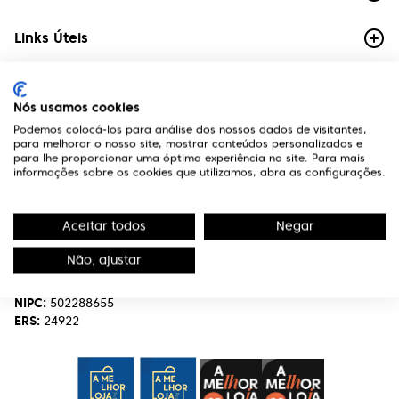
Links Úteis
Contactos
Nós usamos cookies
Edifício Premium
Podemos colocá-los para análise dos nossos dados de visitantes,
R. Miguel Serrano, nº 9 - 3º Miraflores,
para melhorar o nosso site, mostrar conteúdos personalizados e
1495-173 Algés
para lhe proporcionar uma óptima experiência no site. Para mais
informações sobre os cookies que utilizamos, abra as configurações.
(+351) 219 898 400
Chamada para a rede fixa nacional.
Aceitar todos
Negar
optivisao@optivisao.pt
Não, ajustar
Nome:
OPTIVISÃO-OPTICA,SERVIÇOS E INVESTIMENTO S.A.
NIPC:
502288655
ERS:
24922