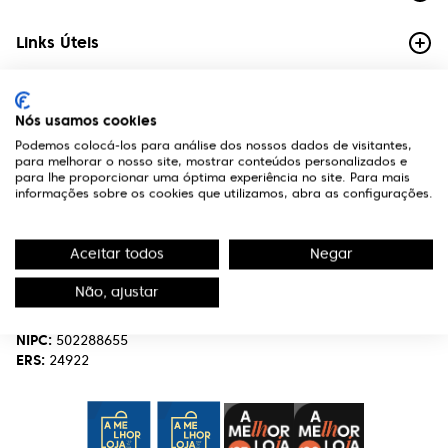
Links Úteis
Contactos
Nós usamos cookies
Edifício Premium
Podemos colocá-los para análise dos nossos dados de visitantes,
R. Miguel Serrano, nº 9 - 3º Miraflores,
para melhorar o nosso site, mostrar conteúdos personalizados e
1495-173 Algés
para lhe proporcionar uma óptima experiência no site. Para mais
informações sobre os cookies que utilizamos, abra as configurações.
(+351) 219 898 400
Chamada para a rede fixa nacional.
Aceitar todos
Negar
optivisao@optivisao.pt
Não, ajustar
Nome:
OPTIVISÃO-OPTICA,SERVIÇOS E INVESTIMENTO S.A.
NIPC:
502288655
ERS:
24922