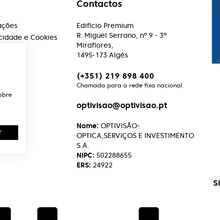
Contactos
ações
Edifício Premium
R. Miguel Serrano, nº 9 - 3º
acidade e Cookies
Miraflores,
1495-173 Algés
(+351) 219 898 400
Chamada para a rede fixa nacional.
obre
optivisao@optivisao.pt
Nome:
OPTIVISÃO-
r
OPTICA,SERVIÇOS E INVESTIMENTO
S.A.
NIPC:
502288655
ERS:
24922
S