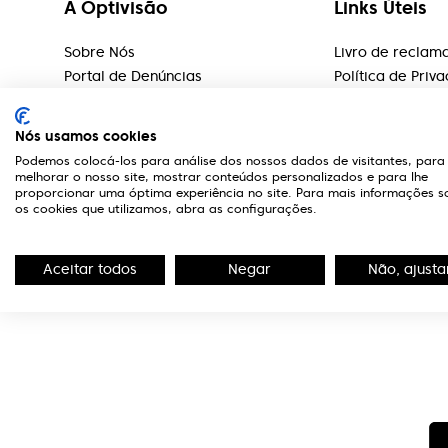
A Optivisão
Links Úteis
Sobre Nós
Livro de reclam
Portal de Denúncias
Política de Priv
Editorial
Serviços
Nós usamos cookies
Rede Lojas
Podemos colocá-los para análise dos nossos dados de visitantes, para
Marcas
melhorar o nosso site, mostrar conteúdos personalizados e para lhe
proporcionar uma óptima experiência no site. Para mais informações s
Marcação de Exames
os cookies que utilizamos, abra as configurações.
Teste Visão
Aceitar todos
Negar
Não, ajusta