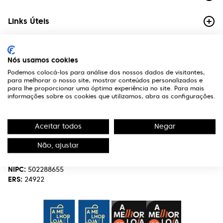
Links Úteis
Contactos
Nós usamos cookies
Edifício Premium
Podemos colocá-los para análise dos nossos dados de visitantes,
R. Miguel Serrano, nº 9 - 3º Miraflores,
para melhorar o nosso site, mostrar conteúdos personalizados e
1495-173 Algés
para lhe proporcionar uma óptima experiência no site. Para mais
informações sobre os cookies que utilizamos, abra as configurações.
(+351) 219 898 400
Chamada para a rede fixa nacional.
Aceitar todos
Negar
optivisao@optivisao.pt
Não, ajustar
Nome:
OPTIVISÃO-OPTICA,SERVIÇOS E INVESTIMENTO S.A.
NIPC:
502288655
ERS:
24922