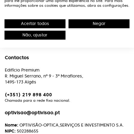
para lhe proporcionar uma óptima experiência no site. Para mais
informações sobre os cookies que utilizamos, abra as configurações.
Aceitar todos
Negar
A Optivisão
Não, ajustar
Links Úteis
Contactos
Edifício Premium
R. Miguel Serrano, nº 9 - 3º Miraflores,
1495-173 Algés
(+351) 219 898 400
Chamada para a rede fixa nacional.
optivisao@optivisao.pt
Nome:
OPTIVISÃO-OPTICA,SERVIÇOS E INVESTIMENTO S.A.
NIPC:
502288655