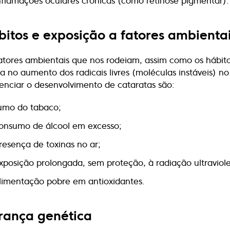
nflamações oculares crónicas (como retinose pigmentar).
bitos e exposição a fatores ambienta
atores ambientais que nos rodeiam, assim como os hábit
ta no aumento dos radicais livres (moléculas instáveis) n
uenciar o desenvolvimento de cataratas são:
umo do tabaco;
onsumo de álcool em excesso;
resença de toxinas no ar;
xposição prolongada, sem proteção, à radiação ultraviole
limentação pobre em antioxidantes.
rança genética