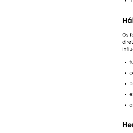
i
Há
Os f
dire
infl
f
c
p
e
a
He