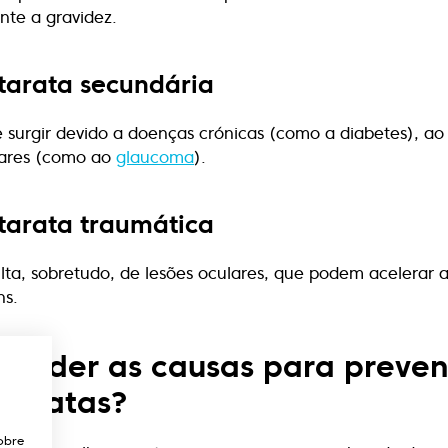
nte a gravidez.
tarata secundária
 surgir devido a doenças crónicas (como a diabetes), ao 
ares (como ao
glaucoma
).
tarata traumática
lta, sobretudo, de lesões oculares, que podem acelerar 
ns.
tender as causas para preveni
taratas?
obre