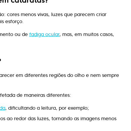
em cataratas?
o: cores menos vivas, luzes que parecem criar
is esforço.
imento ou de
fadiga ocular
, mas, em muitos casos,
?
parecer em diferentes regiões do olho e nem sempre
fetada de maneiras diferentes:
ada
, dificultando a leitura, por exemplo;
alos ao redor das luzes, tornando as imagens menos