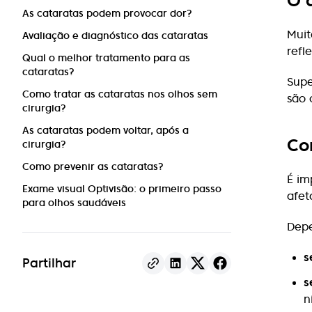
O 
As cataratas podem provocar dor?
Muit
Avaliação e diagnóstico das cataratas
refl
Qual o melhor tratamento para as
cataratas?
Supe
Como tratar as cataratas nos olhos sem
são 
cirurgia?
As cataratas podem voltar, após a
Co
cirurgia?
Como prevenir as cataratas?
É im
Exame visual Optivisão: o primeiro passo
afet
para olhos saudáveis
Depe
s
Partilhar
s
n