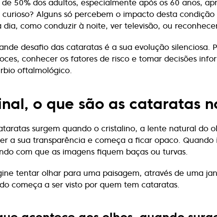
 de 50% dos adultos, especialmente após os 60 anos, apr
 curioso? Alguns só percebem o impacto desta condição o
a dia, como conduzir à noite, ver televisão, ou reconhecer
ande desafio das cataratas é a sua evolução silenciosa. Por
oces, conhecer os fatores de risco e tomar decisões inf
úrbio oftalmológico.
inal, o que são as cataratas n
ataratas surgem quando o cristalino, a lente natural do o
er a sua transparência e começa a ficar opaco. Quando i
ndo com que as imagens fiquem baças ou turvas.
ine tentar olhar para uma paisagem, através de uma ja
o começa a ser visto por quem tem cataratas.