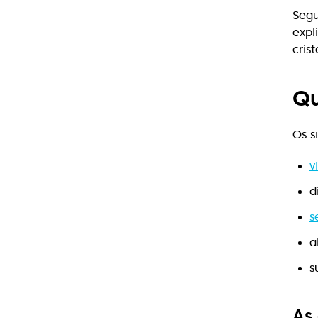
Seg
expl
cris
Qu
Os s
v
d
s
a
s
As