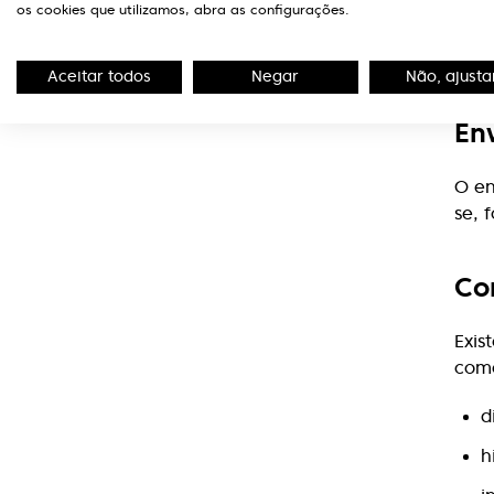
Embo
os cookies que utilizamos, abra as configurações.
apar
gené
Aceitar todos
Negar
Não, ajusta
En
O en
se, 
Co
Exis
com
d
h