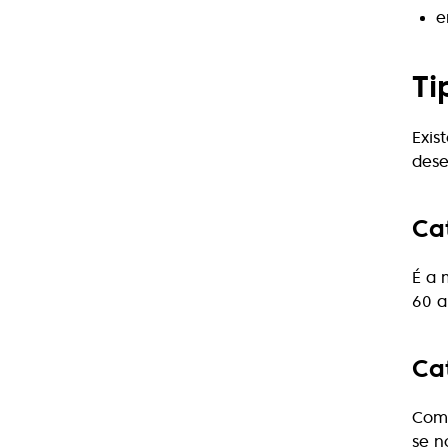
e
Ti
Exis
dese
Ca
É a 
60 a
Ca
Como
se n