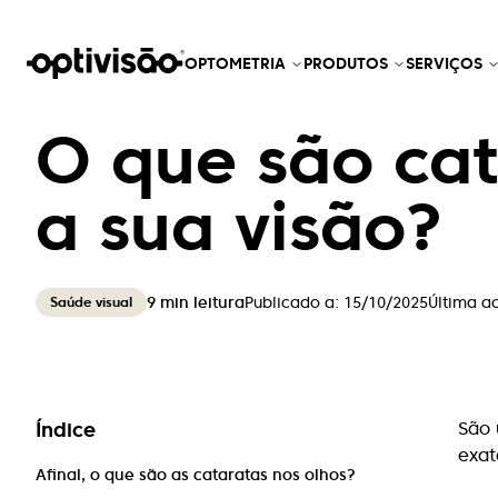
OPTOMETRIA
PRODUTOS
SERVIÇOS
O que são ca
a sua visão?
9
min leitura
Publicado a:
15/10/2025
Última a
Saúde visual
Índice
São 
exat
Afinal, o que são as cataratas nos olhos?